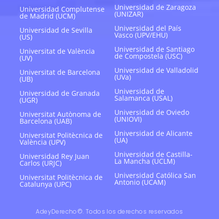
Universidad de Zaragoza
Universidad Complutense
(UNIZAR)
de Madrid (UCM)
Universidad del País
Universidad de Sevilla
Vasco (UPV/EHU)
(US)
Universidad de Santiago
Universitat de València
de Compostela (USC)
(UV)
Universidad de Valladolid
Universitat de Barcelona
(UVa)
(UB)
Universidad de
Universidad de Granada
Salamanca (USAL)
(UGR)
Universidad de Oviedo
Universitat Autònoma de
(UNIOVI)
Barcelona (UAB)
Universidad de Alicante
Universitat Politècnica de
(UA)
València (UPV)
Universidad de Castilla-
Universidad Rey Juan
La Mancha (UCLM)
Carlos (URJC)
Universidad Católica San
Universitat Politècnica de
Antonio (UCAM)
Catalunya (UPC)
AdeyDerecho©. Todos los derechos reservados