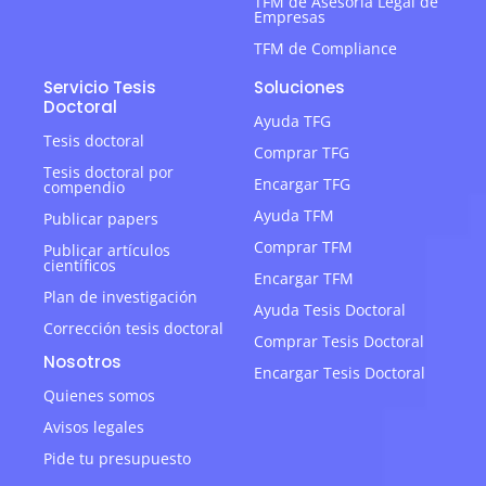
TFM de Asesoría Legal de
Empresas
TFM de Compliance
Servicio Tesis
Soluciones
Doctoral
Ayuda TFG
Tesis doctoral
Comprar TFG
Tesis doctoral por
Encargar TFG
compendio
Ayuda TFM
Publicar papers
Comprar TFM
Publicar artículos
científicos
Encargar TFM
Plan de investigación
Ayuda Tesis Doctoral
Corrección tesis doctoral
Comprar Tesis Doctoral
Nosotros
Encargar Tesis Doctoral
Quienes somos
Avisos legales
Pide tu presupuesto